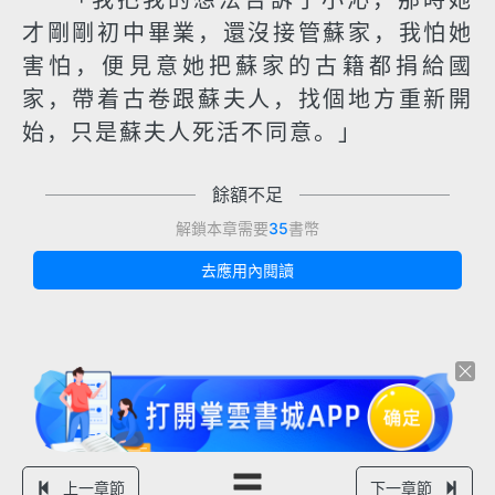
「我把我的想法告訴了小沁，那時她
才剛剛初中畢業，還沒接管蘇家，我怕她
害怕，便見意她把蘇家的古籍都捐給國
家，帶着古卷跟蘇夫人，找個地方重新開
始，只是蘇夫人死活不同意。」
餘額不足
解鎖本章需要
35
書幣
去應用內閱讀
上一章節
下一章節