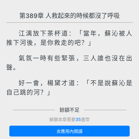
第389章 人救起來的時候都沒了呼吸
江漓放下茶杯道：「當年，蘇沁被人
推下河後，是你救走的吧？」
氣氛一時有些緊張，三人誰也沒在出
聲。
好一會，楊黛才道：「不是說蘇沁是
自己跳的河？」
餘額不足
解鎖本章需要
35
書幣
去應用內閱讀