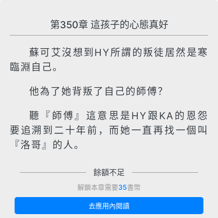
第350章 這孩子的心態真好
蘇可艾沒想到HY所謂的叛徒居然是寒
臨淵自己。
他為了她背叛了自己的師傅？
聽『師傅』這意思是HY跟KA的恩怨
要追溯到二十年前，而她一直再找一個叫
『洛哥』的人。
餘額不足
解鎖本章需要
35
書幣
去應用內閱讀