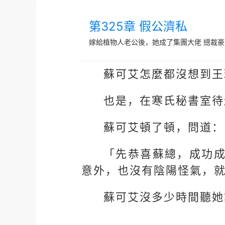
第325章 假公濟私
嫁給植物人老公後，她成了集團大佬
總裁豪
蘇可艾怎麼都沒想到王
也是，在寒氏秘書室待
蘇可艾頓了頓，問道：
「先恭喜蘇總，成功
意外，也沒有陰陽怪氣，
蘇可艾沒多少時間聽她