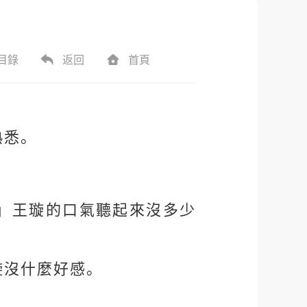
目錄
返回
首頁
熟悉。
」王璇的口氣聽起來沒多少
璇沒什麼好感。