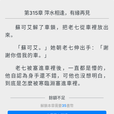
第315章 萍水相逢，有緣再見
蘇可艾解了車鎖，把老七從車裡放出
來。
「蘇可艾。」她朝老七伸出手：「謝
謝你借我的車。」
老七被塞進車裡後，一直都是懵的，
他自認為身手還不錯，可他也沒想明白，
到底是怎麼被寒臨淵塞進車裡。
餘額不足
解鎖本章需要
35
書幣