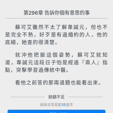
第296章 告訴你個有意思的事
蘇可艾雖然不太了解韋誠元，但也不
是完全不熟，好歹是有過婚約的人，他的
底細，她查的很清楚。
就沖他把脈這個姿勢，蘇可艾就知
道，韋誠元這段日子怕是經過『高人』指
點，突擊學習過傳統中醫。
看他之前答的那兩道題也能看出來。
餘額不足
解鎖本章需要
35
書幣