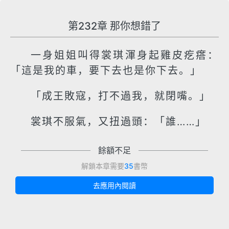
第232章 那你想錯了
一身姐姐叫得裳琪渾身起雞皮疙瘩：
「這是我的車，要下去也是你下去。」
「成王敗寇，打不過我，就閉嘴。」
裳琪不服氣，又扭過頭：「誰……」
餘額不足
解鎖本章需要
35
書幣
去應用內閱讀