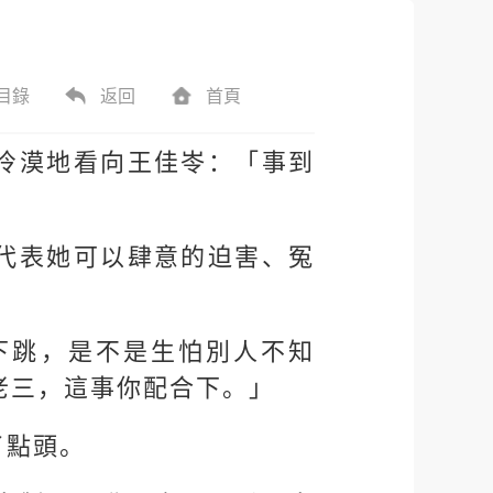
目錄
返回
首頁
冷漠地看向王佳岺：「事到
代表她可以肆意的迫害、冤
下跳，是不是生怕別人不知
老三，這事你配合下。」
了點頭。