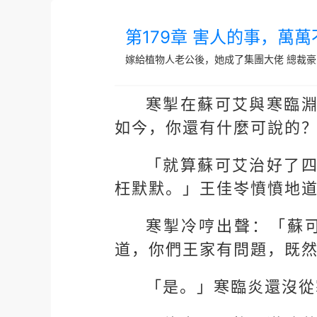
第179章 害人的事，萬
嫁給植物人老公後，她成了集團大佬
總裁豪
寒掣在蘇可艾與寒臨
如今，你還有什麼可說的
「就算蘇可艾治好了
枉默默。」王佳岺憤憤地
寒掣冷哼出聲：「蘇
道，你們王家有問題，既
「是。」寒臨炎還沒從