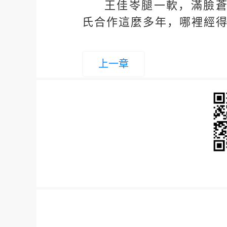
王佳岺腿一軟，滿臉
氏合作這麼多年，哪裡經
上一章