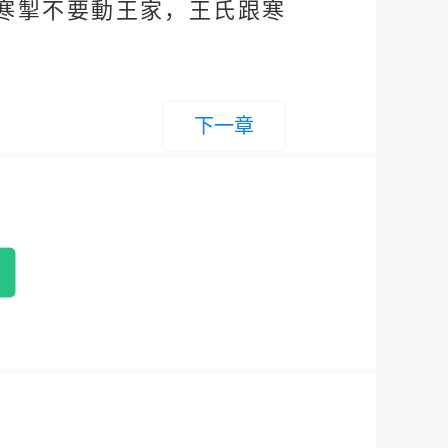
寒掣不要動王家，王氏跟寒
？
下一章