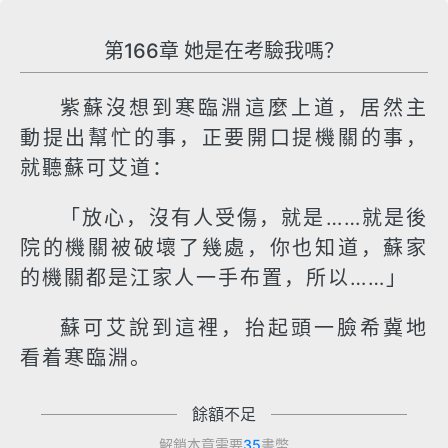
第166章 她是在考驗我嗎？
紫蘇沒想到寒臨淵這麼上道，居然主
動提出幫忙的事，正要開口提機關的事，
就聽蘇可艾道：
「放心，沒有人受傷，就是……就是後
院的機關被破壞了幾處，你也知道，蘇家
的機關都是江家人一手布置，所以……」
蘇可艾說到這裡，抬起頭一臉希冀地
看着寒臨淵。
餘額不足
解鎖本章需要
35
書幣