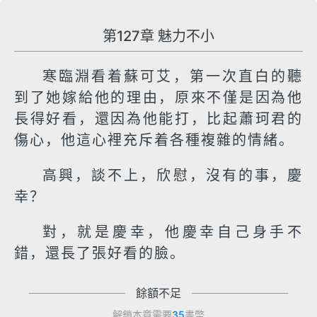
第127章 魅力不小
寒臨淵看着蘇可艾，第一次直白的聽
到了她嫁給他的理由，原來不僅是因為他
長得好看，還因為他能打，比起蕭珂君的
傷心，他這心裡充斥着各種複雜的情緒。
高興，談不上，欣慰，沒有的事，慶
幸？
對，就是慶幸，他慶幸自己身手不
錯，還長了張好看的臉。
餘額不足
解鎖本章需要
35
書幣