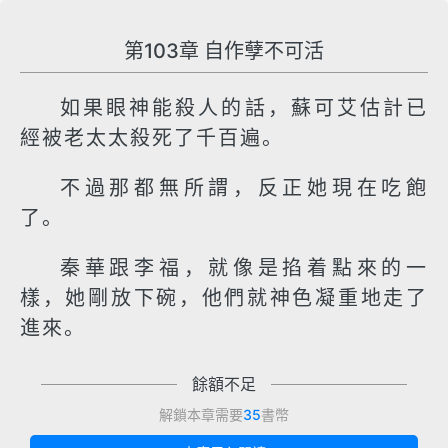
第103章 自作孽不可活
如果眼神能殺人的話，蘇可艾估計已
經被老太太殺死了千百遍。
不過那都無所謂，反正她現在吃飽
了。
秦華跟李福，就像是掐着點來的一
樣，她剛放下碗，他們就神色凝重地走了
進來。
餘額不足
解鎖本章需要
35
書幣