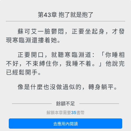
第43章 抱了就是抱了
蘇可艾一臉鬱悶，正要坐起身，才發
現寒臨淵還摟着她。
正要開口，就聽寒臨淵道：「你睡相
不好，不束縛住你，我睡不着。」他說完
已經鬆開手。
像是什麼也沒做過似的，轉身躺平。
餘額不足
解鎖本章需要
35
書幣
去應用內閱讀