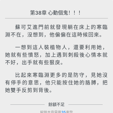
第38章 心動個鬼！！！
蘇可艾進門前就發現躺在床上的寒臨
淵不在，沒想到，他偏偏在這時候回來。
一想到這人裝植物人，還要利用她，
她就有些憤怒，加上遇到刺殺後心情本就
不好，出手就有些狠戾。
比起來寒臨淵更多的是防守，見她沒
有停手的意思，他只能按住她的胳膊，把
她雙手反剪到背後。
餘額不足
解鎖本章需要
35
書幣