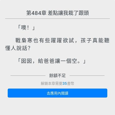
第484章 差點讓我栽了跟頭
「噢！」
戰梟寒也有些躍躍欲試，孩子真能聽
懂人說話？
「囡囡，給爸爸讓一個空。」
餘額不足
解鎖本章需要
35
書幣
去應用內閱讀