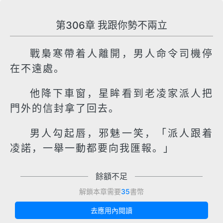
第306章 我跟你勢不兩立
戰梟寒帶着人離開，男人命令司機停
在不遠處。
他降下車窗，星眸看到老凌家派人把
門外的信封拿了回去。
男人勾起唇，邪魅一笑，「派人跟着
凌諾，一舉一動都要向我匯報。」
餘額不足
解鎖本章需要
35
書幣
去應用內閱讀