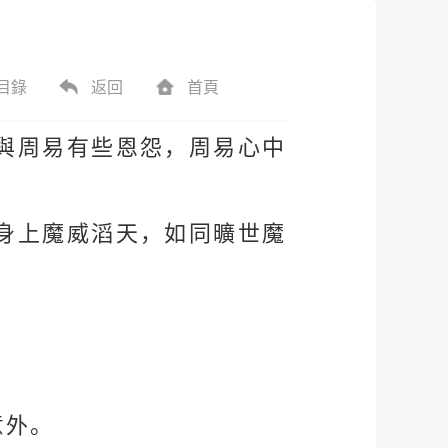
目錄
返回
首頁
與周易有些恩怨，周易心中
身上魔威滔天，如同曠世魔
意外。