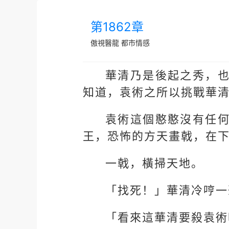
第1862章
傲視醫龍
都市情感
華清乃是後起之秀，
知道，袁術之所以挑戰華
袁術這個憨憨沒有任
王，恐怖的方天畫戟，在
一戟，橫掃天地。
「找死！」華清冷哼一
「看來這華清要殺袁術