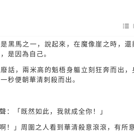
也是黑馬之一，說起來，在魔像崖之時，還
清，是因為自己。
何廢話，兩米高的魁梧身軀立刻狂奔而出，
下一秒便朝華清刺殺而出。
聲：「既然如此，我就成全你！」
啊！」周圍之人看到華清殺意滾滾，有所