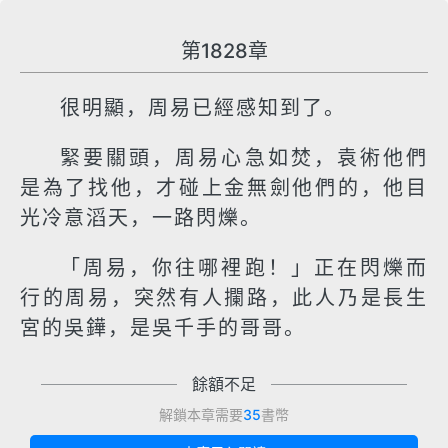
第1828章
很明顯，周易已經感知到了。
緊要關頭，周易心急如焚，袁術他們
是為了找他，才碰上金無劍他們的，他目
光冷意滔天，一路閃爍。
「周易，你往哪裡跑！」正在閃爍而
行的周易，突然有人攔路，此人乃是長生
宮的吳鏵，是吳千手的哥哥。
餘額不足
解鎖本章需要
35
書幣