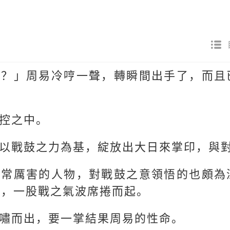
我？」周易冷哼一聲，轉瞬間出手了，而且
。
控之中。
以戰鼓之力為基，綻放出大日來掌印，與
非常厲害的人物，對戰鼓之意領悟的也頗為
裂，一股戰之氣波席捲而起。
嘯而出，要一掌結果周易的性命。