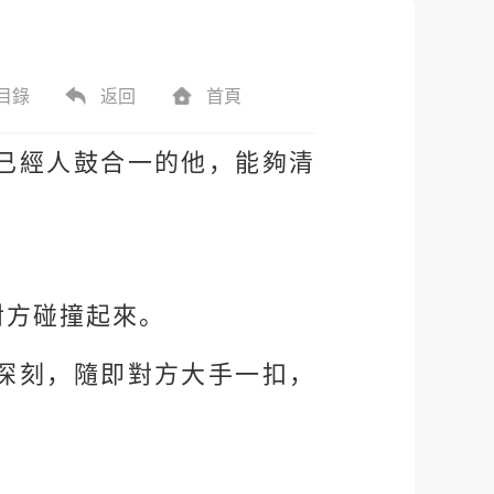
目錄
返回
首頁
已經人鼓合一的他，能夠清
對方碰撞起來。
深刻，隨即對方大手一扣，