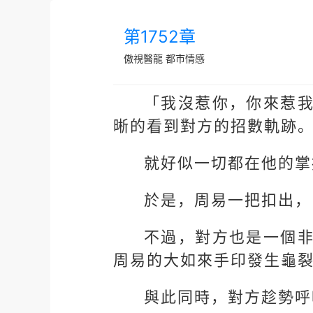
第1752章
傲視醫龍
都市情感
「我沒惹你，你來惹
晰的看到對方的招數軌跡
就好似一切都在他的掌
於是，周易一把扣出，
不過，對方也是一個
周易的大如來手印發生龜
與此同時，對方趁勢呼