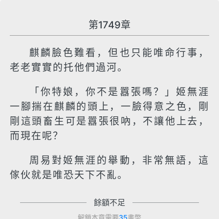
第1749章
麒麟臉色難看，但也只能唯命行事，
老老實實的托他們過河。
「你特娘，你不是囂張嗎？」姬無涯
一腳揣在麒麟的頭上，一臉得意之色，剛
剛這頭畜生可是囂張很吶，不讓他上去，
而現在呢？
周易對姬無涯的舉動，非常無語，這
傢伙就是唯恐天下不亂。
餘額不足
解鎖本章需要
35
書幣