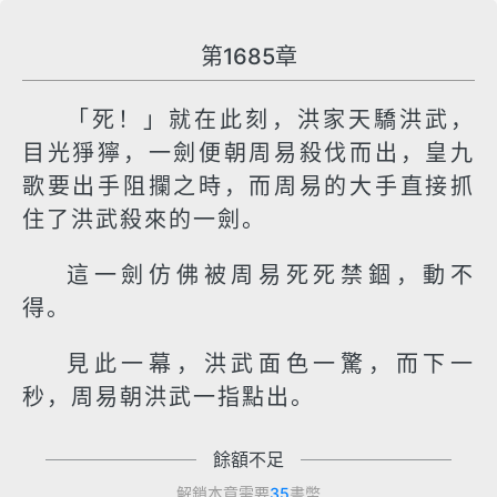
第1685章
「死！」就在此刻，洪家天驕洪武，
目光猙獰，一劍便朝周易殺伐而出，皇九
歌要出手阻攔之時，而周易的大手直接抓
住了洪武殺來的一劍。
這一劍仿佛被周易死死禁錮，動不
得。
見此一幕，洪武面色一驚，而下一
秒，周易朝洪武一指點出。
餘額不足
解鎖本章需要
35
書幣