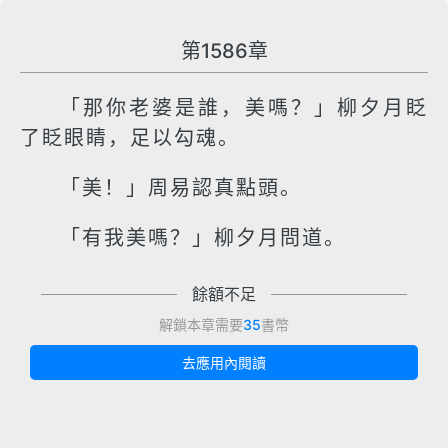
第1586章
「那你老婆是誰，美嗎？」柳夕月眨
了眨眼睛，足以勾魂。
「美！」周易認真點頭。
「有我美嗎？」柳夕月問道。
餘額不足
解鎖本章需要
35
書幣
去應用內閱讀