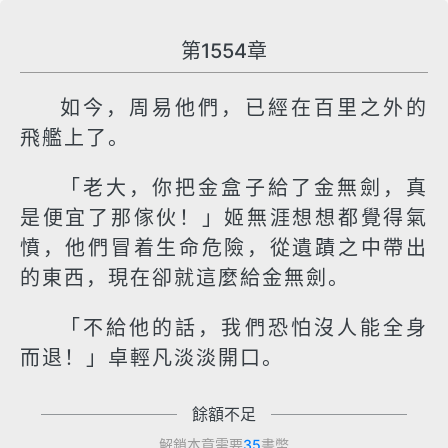
第1554章
如今，周易他們，已經在百里之外的
飛艦上了。
「老大，你把金盒子給了金無劍，真
是便宜了那傢伙！」姬無涯想想都覺得氣
憤，他們冒着生命危險，從遺蹟之中帶出
的東西，現在卻就這麼給金無劍。
「不給他的話，我們恐怕沒人能全身
而退！」卓輕凡淡淡開口。
餘額不足
解鎖本章需要
35
書幣