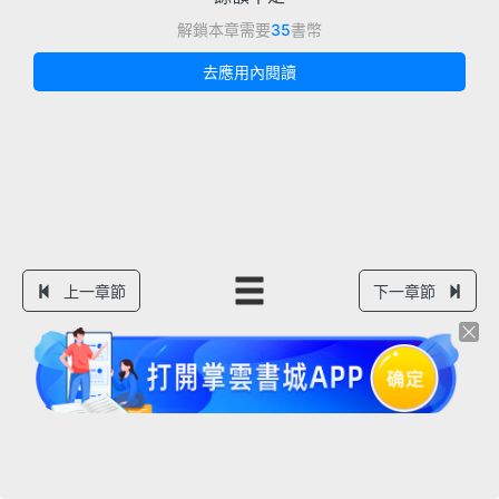
解鎖本章需要
35
書幣
去應用內閱讀
上一章節
下一章節