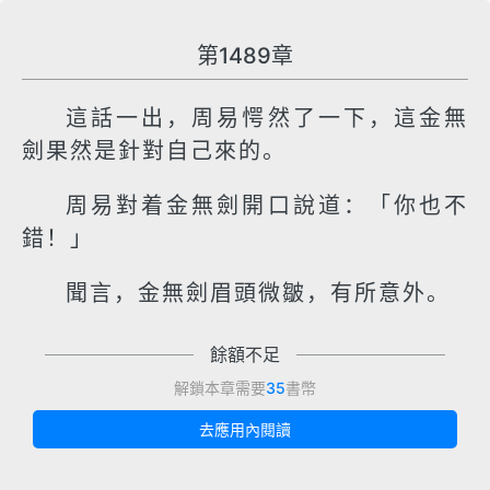
第1489章
這話一出，周易愕然了一下，這金無
劍果然是針對自己來的。
周易對着金無劍開口說道：「你也不
錯！」
聞言，金無劍眉頭微皺，有所意外。
餘額不足
解鎖本章需要
35
書幣
去應用內閱讀