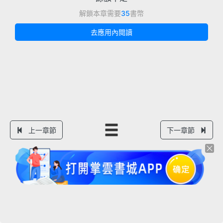
解鎖本章需要
35
書幣
去應用內閱讀
上一章節
下一章節