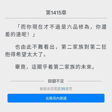
第1415章
「而你現在才不過是六品修為，你還
差的遠呢！」
也由此不難看出，第二家族對第二狂
抱得希望太大了。
畢竟，這關乎着第二家族的未來。
餘額不足
解鎖本章需要
35
書幣
去應用內閱讀