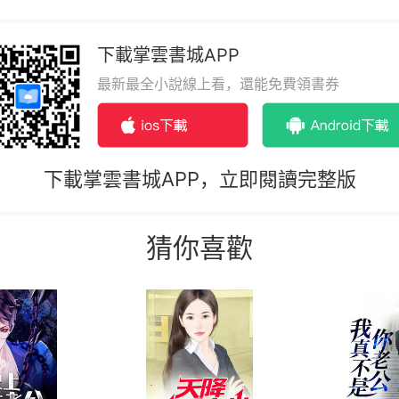
下載掌雲書城APP
最新最全小說線上看，還能免費領書券
下載掌雲書城APP，立即閱讀完整版
猜你喜歡