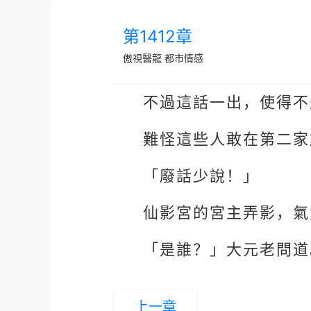
第1412章
傲視醫龍
都市情感
不過這話一出，使得不
難怪這些人敢在第二家
「廢話少說！」
仙影宮的宮主弄影，氣
「是誰？」大元老問道
上一章