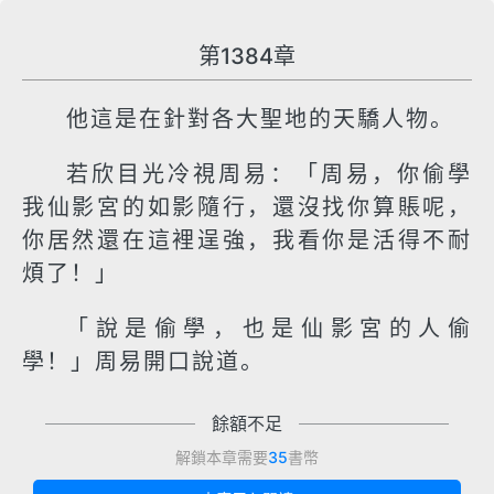
第1384章
他這是在針對各大聖地的天驕人物。
若欣目光冷視周易：「周易，你偷學
我仙影宮的如影隨行，還沒找你算賬呢，
你居然還在這裡逞強，我看你是活得不耐
煩了！」
「說是偷學，也是仙影宮的人偷
學！」周易開口說道。
餘額不足
解鎖本章需要
35
書幣