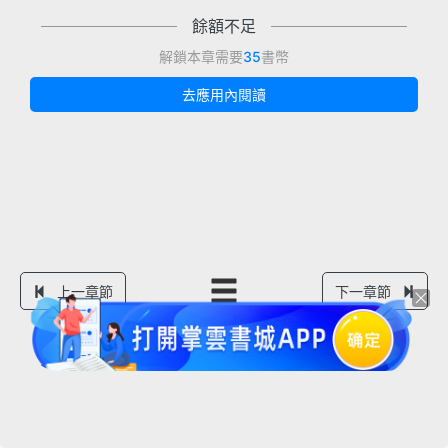
餘額不足
解鎖本章需要
35
書幣
去應用內閱讀
上一章節
下一章節