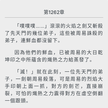
第1262章
「噗噗噗……」滾滾的火焰之劍又斬殺
了先天門的幾位弟子，這些被周易誅殺的
弟子，連鮮血都沒留下。
因為他們的鮮血，已被周易的大日乾
坤印之中所蘊含的熾熱之力給蒸發了。
「滅！」就在此刻，一位先天門的弟
子，一劍朝周易殺落，可是周易的烈焰大
手印朝上面一抓，對方的劍芒，直接崩
裂，可怕的熾熱之力震得對方在虛空倒翻
一個跟頭。