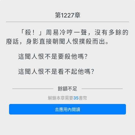
第1227章
「殺！」周易冷哼一聲，沒有多餘的
廢話，身影直接朝聞人恨撲殺而出。
這聞人恨不是要殺他嗎？
這聞人恨不是看不起他嗎？
餘額不足
解鎖本章需要
35
書幣
去應用內閱讀