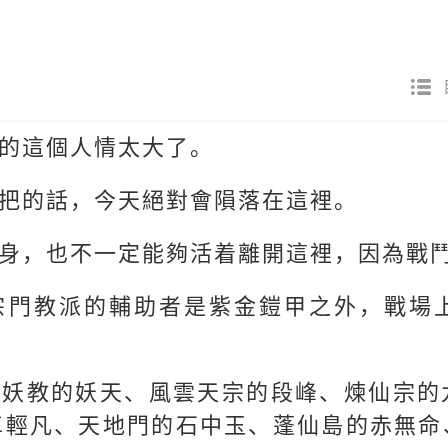
的這個人情太大了。
把的話，今天絕對會隕落在這裡。
身，也不一定能夠活着離開這裡，因為戰
宗門教派的輔助者是紫金鎧甲之外，戰場
古妖教的妖天、風雲天宗的段峰、煉仙宗的
卓輕凡、天地門的石中玉、蓬仙島的赤無命