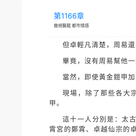
第1166章
傲視醫龍
都市情感
但卓輕凡清楚，周易還
畢竟，沒有周易幫他一
當然，即使黃金鎧甲加
現場，除了那些各大
甲。
這十一人分別是：太
霄宮的鄭霄、卓越仙宗的