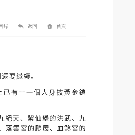
目錄
返回
首頁
鬥還要繼續。
上已有十一個人身披黃金鎧
九絕天、紫仙堡的洪武、九
、落雲宮的鵬展、血煞宮的