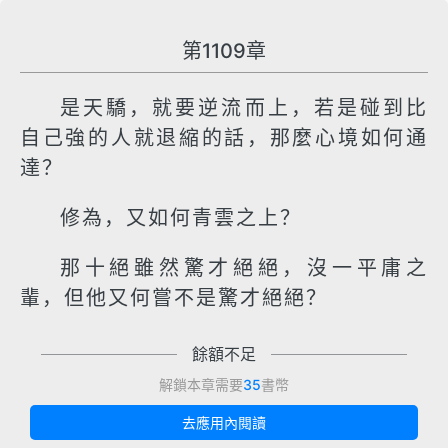
第1109章
是天驕，就要逆流而上，若是碰到比
自己強的人就退縮的話，那麼心境如何通
達？
修為，又如何青雲之上？
那十絕雖然驚才絕絕，沒一平庸之
輩，但他又何嘗不是驚才絕絕？
餘額不足
解鎖本章需要
35
書幣
去應用內閱讀