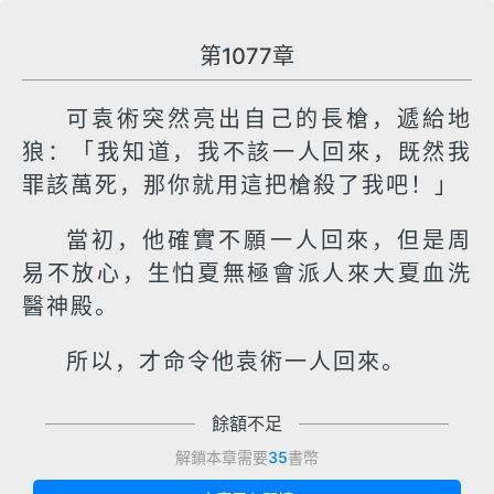
第1077章
可袁術突然亮出自己的長槍，遞給地
狼：「我知道，我不該一人回來，既然我
罪該萬死，那你就用這把槍殺了我吧！」
當初，他確實不願一人回來，但是周
易不放心，生怕夏無極會派人來大夏血洗
醫神殿。
所以，才命令他袁術一人回來。
餘額不足
解鎖本章需要
35
書幣