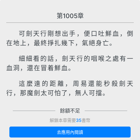
第1005章
可劍天行剛想出手，便口吐鮮血，倒
在地上，最終掙扎幾下，氣絕身亡。
細細看的話，劍天行的咽喉之處有一
血洞，還在冒着鮮血。
這麼遠的距離，周易還能秒殺劍天
行，那魔劍太可怕了，無人可擋。
餘額不足
解鎖本章需要
35
書幣
去應用內閱讀