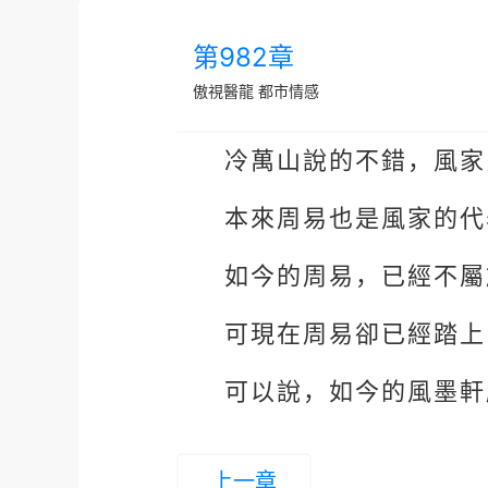
第982章
傲視醫龍
都市情感
冷萬山說的不錯，風家
本來周易也是風家的代
如今的周易，已經不屬
可現在周易卻已經踏上
可以說，如今的風墨軒
上一章