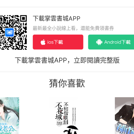
下載掌雲書城APP
最新最全小說線上看，還能免費領書券
下載掌雲書城APP，立即閱讀完整版
猜你喜歡