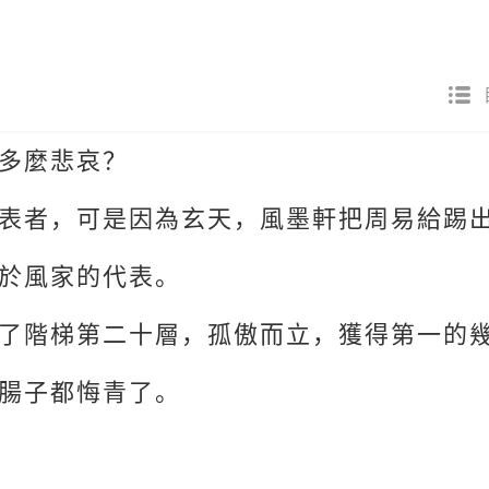
多麼悲哀？
表者，可是因為玄天，風墨軒把周易給踢
於風家的代表。
了階梯第二十層，孤傲而立，獲得第一的
腸子都悔青了。