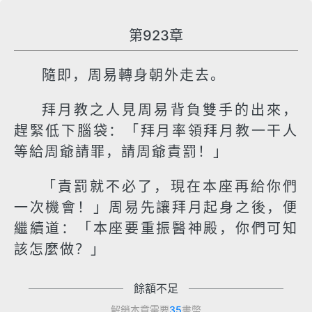
第923章
隨即，周易轉身朝外走去。
拜月教之人見周易背負雙手的出來，
趕緊低下腦袋：「拜月率領拜月教一干人
等給周爺請罪，請周爺責罰！」
「責罰就不必了，現在本座再給你們
一次機會！」周易先讓拜月起身之後，便
繼續道：「本座要重振醫神殿，你們可知
該怎麼做？」
餘額不足
解鎖本章需要
35
書幣