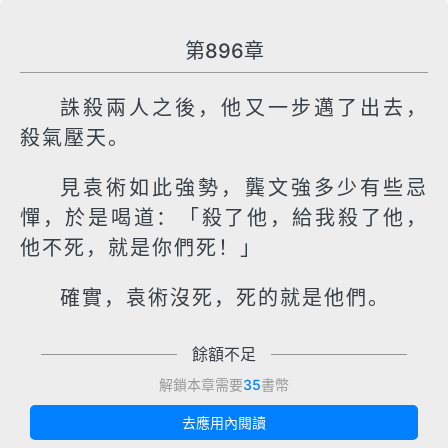
第896章
誅殺兩人之後，他又一步邁了出去，
殺氣壓天。
見袁術如此強勢，龔文強多少有些忌
憚，於是喝道：「殺了他，給我殺了他，
他不死，就是你們死！」
確實，袁術沒死，死的就是他們。
餘額不足
解鎖本章需要
35
書幣
去應用內閱讀