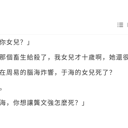
你女兒？」
那個畜生給殺了，我女兒才十歲啊，她還
在周易的腦海炸響，于海的女兒死了？
。
海，你想讓龔文強怎麼死？」