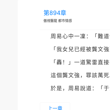
第894章
傲視醫龍
都市情感
周易心中一凜：「難道
「我女兒已經被龔文強
「轟！」一道驚雷直接
這個龔文強，罪該萬死
於是，周易說道：「于
上一章