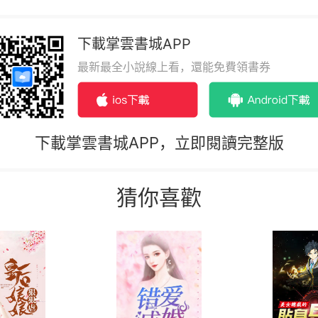
下載掌雲書城APP
最新最全小說線上看，還能免費領書券
下載掌雲書城APP，立即閱讀完整版
猜你喜歡