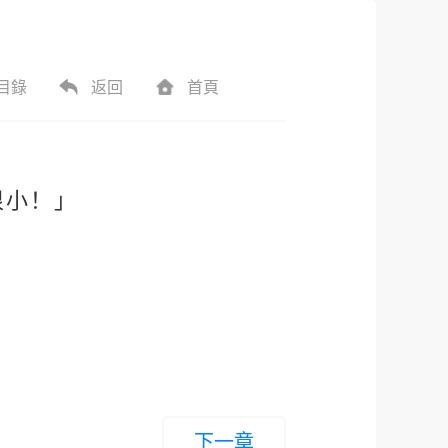
目錄
返回
首頁
很小！」
下一章