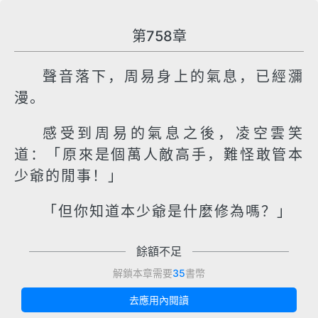
第758章
聲音落下，周易身上的氣息，已經瀰
漫。
感受到周易的氣息之後，凌空雲笑
道：「原來是個萬人敵高手，難怪敢管本
少爺的閒事！」
「但你知道本少爺是什麼修為嗎？」
餘額不足
解鎖本章需要
35
書幣
去應用內閱讀