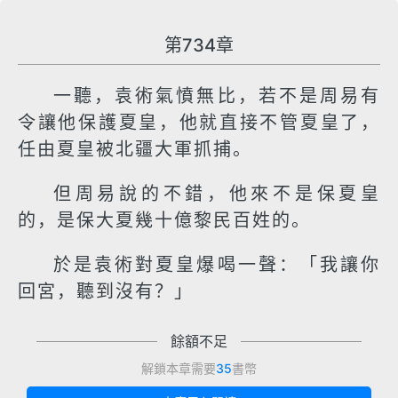
第734章
一聽，袁術氣憤無比，若不是周易有
令讓他保護夏皇，他就直接不管夏皇了，
任由夏皇被北疆大軍抓捕。
但周易說的不錯，他來不是保夏皇
的，是保大夏幾十億黎民百姓的。
於是袁術對夏皇爆喝一聲：「我讓你
回宮，聽到沒有？」
餘額不足
解鎖本章需要
35
書幣