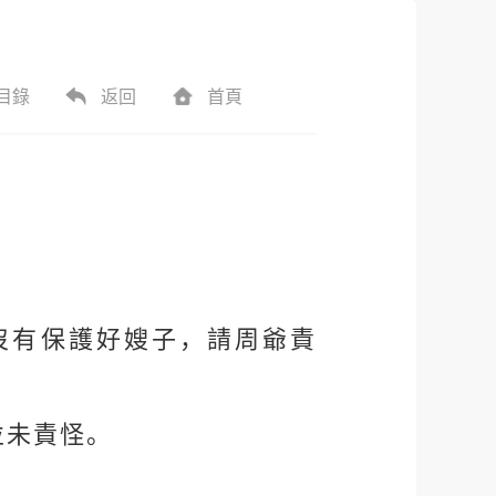
目錄
返回
首頁
沒有保護好嫂子，請周爺責
並未責怪。