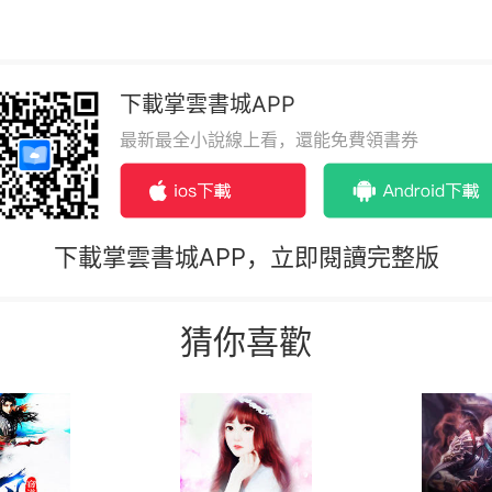
下載掌雲書城APP
最新最全小說線上看，還能免費領書券
下載掌雲書城APP，立即閱讀完整版
猜你喜歡