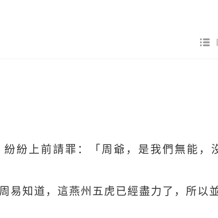
，紛紛上前請罪：「周爺，是我們無能，
周易知道，這燕州五虎已經盡力了，所以