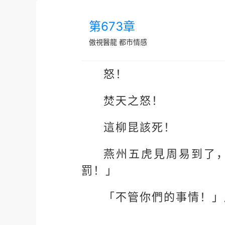
第673章
傲視醫龍
都市情感
怒！
焚天之怒！
這柳昆該死！
燕州五虎見周易到了
罰！」
「不管你們的事情！」