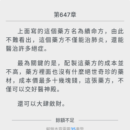
第647章
上面寫的這個藥方名為續命方，由此
不難看出，這個藥方不僅能治肺炎，還能
醫治許多絕症。
最為關鍵的是，配製這藥方的成本並
不高，藥方裡面也沒有什麼絕世奇珍的藥
材，成本價最多十幾塊錢，這張藥方，不
僅可以交好醫神殿。
還可以大肆斂財。
餘額不足
解鎖本章需要
35
書幣