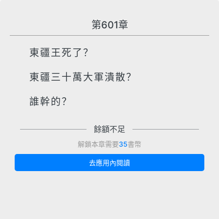
第601章
東疆王死了？
東疆三十萬大軍潰散？
誰幹的？
餘額不足
解鎖本章需要
35
書幣
去應用內閱讀