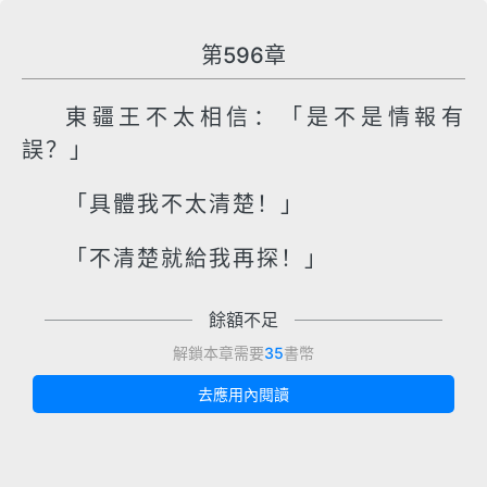
第596章
東疆王不太相信：「是不是情報有
誤？」
「具體我不太清楚！」
「不清楚就給我再探！」
餘額不足
解鎖本章需要
35
書幣
去應用內閱讀