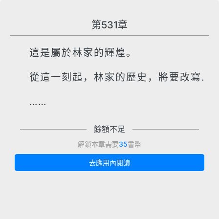
第531章
這是屬於林家的輝煌。
從這一刻起，林家的歷史，將要改寫.
……
餘額不足
解鎖本章需要
35
書幣
去應用內閱讀