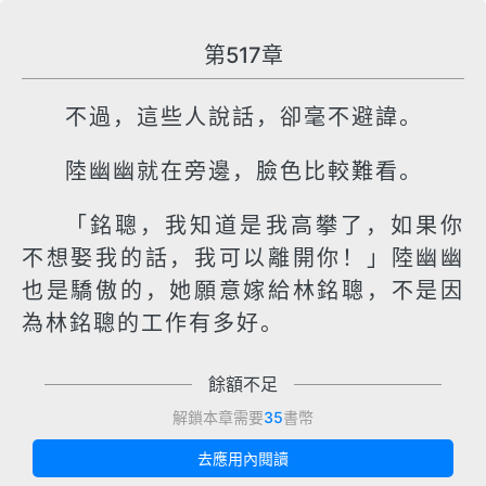
第517章
不過，這些人說話，卻毫不避諱。
陸幽幽就在旁邊，臉色比較難看。
「銘聰，我知道是我高攀了，如果你
不想娶我的話，我可以離開你！」陸幽幽
也是驕傲的，她願意嫁給林銘聰，不是因
為林銘聰的工作有多好。
餘額不足
解鎖本章需要
35
書幣
去應用內閱讀