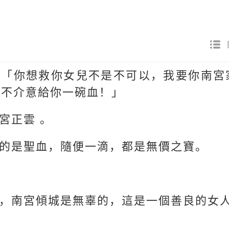
：「你想救你女兒不是不可以，我要你南宮
我不介意給你一碗血！」
宮正雲 。
的是聖血，隨便一滴，都是無價之寶。
，南宮傾城是無辜的，這是一個善良的女