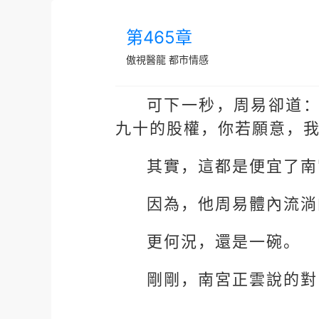
第465章
傲視醫龍
都市情感
可下一秒，周易卻道
九十的股權，你若願意，
其實，這都是便宜了南
因為，他周易體內流淌
更何況，還是一碗。
剛剛，南宮正雲說的對