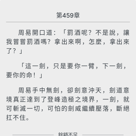
第459章
周易開口道：「罰酒呢？不是說，讓
我嘗嘗罰酒嗎？拿出來啊，怎麼，拿出來
了？」
「這一劍，只是要你一臂，下一劍，
要你的命！」
周易手中無劍，卻劍意沖天，劍道意
境真正達到了登峰造極之境界，一劍，就
可斬滅一切，可怕的劍威繼續壓落，斷絕
扛不住。
餘額不足