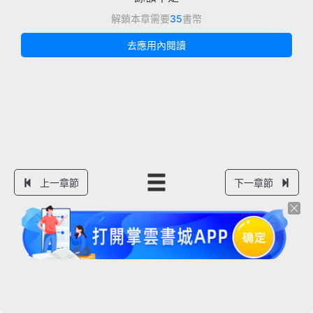
解鎖本章需要
35
書幣
去應用內閱讀
上一章節
下一章節