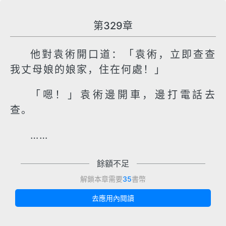
第329章
他對袁術開口道：「袁術，立即查查
我丈母娘的娘家，住在何處！」
「嗯！」袁術邊開車，邊打電話去
查。
……
餘額不足
解鎖本章需要
35
書幣
去應用內閱讀