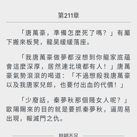
第211章
「唐萬豪，準備怎麼死了嗎？」有屬
下搬來板凳，龍昊緩緩落座。
「我唐萬豪做夢都沒想到你龍家底蘊
會這麼深厚，居然連北境都有人！」唐萬
豪氣勢滾滾的喝道：「不過想殺我唐萬豪
以及我唐家兒郎，也要付出血的代價！」
「少廢話，秦夢秋那個賤女人呢？」
歐陽賜來的目的就是要抓秦夢秋，逼周易
出現，報滅門之仇。
餘額不足