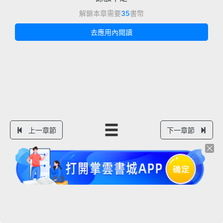
解鎖本章需要
35
書幣
去應用內閱讀
上一章節
下一章節